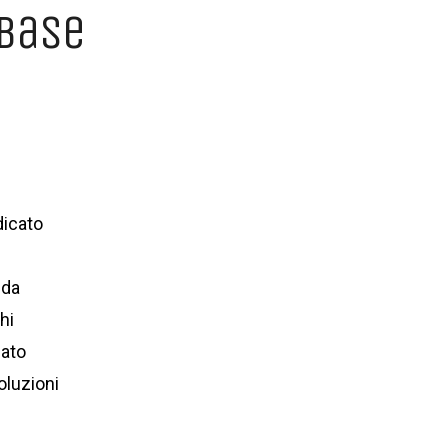
 base
CLICCA QUI
icato
nda
hi
cato
oluzioni