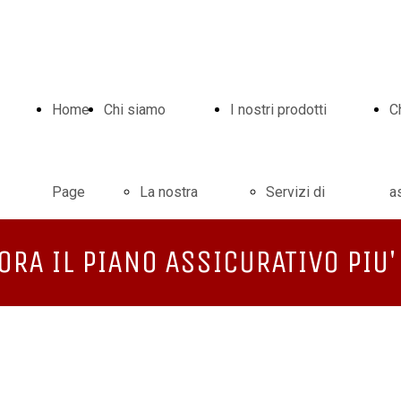
Home
Chi siamo
I nostri prodotti
C
Page
La nostra
Servizi di
a
ORA IL PIANO ASSICURATIVO PIU' 
storia
consulenza
Perché
Riqualificazioni