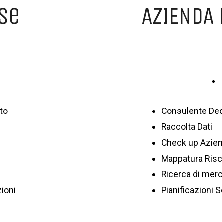
ase
AZIENDA
sceglierci
immobiliari
Lavora
Automotive -
CCA QUI
to
Consulente Ded
con noi
Trasporti
Raccolta Dati
Check up Azie
Soluzioni
Mappatura Risc
Ricerca di mer
zioni
Pianificazioni S
assicurative